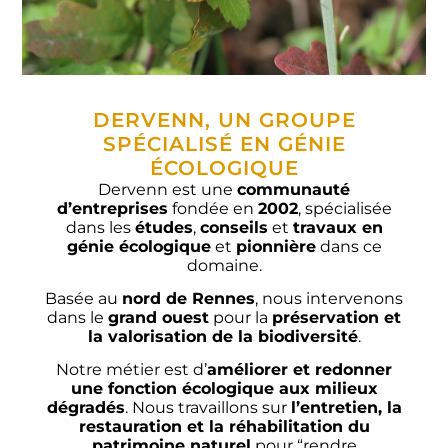
DERVENN, UN GROUPE
SPÉCIALISÉ EN GÉNIE
ÉCOLOGIQUE
Dervenn est une
communauté
d’entreprises
fondée en
2002
, spécialisée
dans les
études
,
conseils
et
travaux en
génie écologique
et
pionnière
dans ce
domaine.
Basée au
nord de Rennes
, nous intervenons
dans le
grand ouest
pour la
préservation et
la valorisation de la biodiversité
.
Notre métier est d’
améliorer et redonner
une fonction écologique aux milieux
dégradés
. Nous travaillons sur
l’entretien, la
restauration et la réhabilitation du
patrimoine naturel
pour “rendre